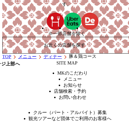
す。
※一部店舗を除く
お近くの店舗を探す
豚＆鶏コース
TOP
メニュー
ディナー
SITE MAP
ージ上部へ
MKのこだわり
メニュー
お知らせ
店舗検索・予約
お問い合わせ
クルー（パート・アルバイト）募集
観光ツアーなど団体でご利用のお客様へ